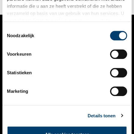
informatie die u aan ze heeft verstrekt of die ze hebben
verzameld op basis van uw gebruik van hun services. U
gaat akkoord met de cookies en het
privacystatement
als u onze website blijft gebruiken.
Toestemmingsselectie
VERHALEN
Noodzakelijk
NIEUWS
Voorkeuren
KALENDER
THEMA’S
Statistieken
ACTIVITEITEN
Marketing
VIDEO’S
OVER ONS
Details tonen
CONTACT