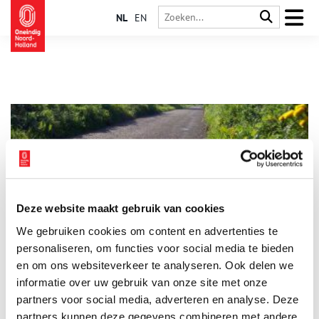
NL
EN
Deze website maakt gebruik van cookies
De Brettenzone: een groene oase met historie
We gebruiken cookies om content en advertenties te
Als je in Amsterdam in de omgeving van Sloterdijk wandelt,
weet je dan dat je in de Brettenzone bent? Lees hier de
personaliseren, om functies voor social media te bieden
toelichting.
en om ons websiteverkeer te analyseren. Ook delen we
informatie over uw gebruik van onze site met onze
partners voor social media, adverteren en analyse. Deze
partners kunnen deze gegevens combineren met andere