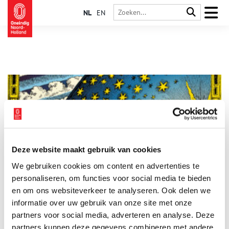
NL
EN
Deze website maakt gebruik van cookies
Historische complottheorieën: de platte aarde
We gebruiken cookies om content en advertenties te
De aarde als platte schijf – het klinkt als
samenzweringstheorie, maar dit idee zit verrassend diep
personaliseren, om functies voor social media te bieden
geworteld in de menselijke geschiedenis. Ondanks vroege
en om ons websiteverkeer te analyseren. Ook delen we
pogingen van oud-Griekse en middeleeuwse wetenschappers
informatie over uw gebruik van onze site met onze
om de bolvorm aan te tonen, heeft het nog honderden jaren
geduurd voordat dit inzicht het grote publiek bereikte.
partners voor social media, adverteren en analyse. Deze
Tegenwoordig zien we zelfs weer een opleving van de platte
partners kunnen deze gegevens combineren met andere