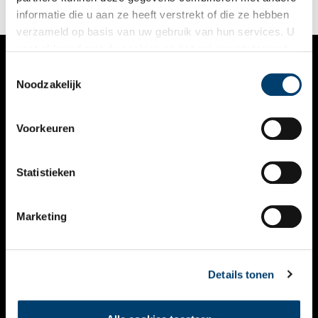
informatie die u aan ze heeft verstrekt of die ze hebben
verzameld op basis van uw gebruik van hun services. U
gaat akkoord met de cookies en het
privacystatement
als u onze website blijft gebruiken.
Toestemmingsselectie
VERHALEN
Noodzakelijk
NIEUWS
Voorkeuren
KALENDER
THEMA’S
Statistieken
ACTIVITEITEN
Marketing
VIDEO’S
OVER ONS
Details tonen
CONTACT