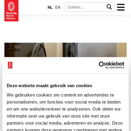
NL
EN
Deze website maakt gebruik van cookies
Schuilen onder Alkmaar: de verborgen wereld van de
We gebruiken cookies om content en advertenties te
Koude Oorlog onthuld
personaliseren, om functies voor social media te bieden
Op 19 mei verschijnt Schuilen voor de atoombom in Alkmaar
van Rutger Noorlander en Colette Cramer. Dit rijk
en om ons websiteverkeer te analyseren. Ook delen we
geïllustreerde boek brengt een verborgen wereld aan het licht.
informatie over uw gebruik van onze site met onze
2 min
partners voor social media, adverteren en analyse. Deze
partners kunnen deze gegevens combineren met andere