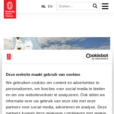
NL
EN
Deze website maakt gebruik van cookies
Historische complottheorieën: het Rode Gevaar
We gebruiken cookies om content en advertenties te
Tijdens de Koude Oorlog heerste een sfeer van onzekerheid. Er
gingen talloze complottheorieën rond, van de moord op John
personaliseren, om functies voor social media te bieden
F. Kennedy tot het in scène zetten van de maanlanding. Maar
en om ons websiteverkeer te analyseren. Ook delen we
bovenal heerste er een groot wantrouwen tegen de
informatie over uw gebruik van onze site met onze
communistische Sovjet-Unie. Uit angst voor een atoomoorlog
werden op verschillende plekken in Noord-Holland geheime
partners voor social media, adverteren en analyse. Deze
schuilkelders aangelegd voor burgers en overheid.
partners kunnen deze gegevens combineren met andere