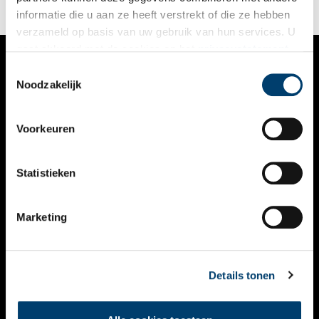
informatie die u aan ze heeft verstrekt of die ze hebben
verzameld op basis van uw gebruik van hun services. U
gaat akkoord met de cookies en het
privacystatement
als u onze website blijft gebruiken.
Toestemmingsselectie
VERHALEN
Noodzakelijk
NIEUWS
Voorkeuren
KALENDER
THEMA’S
Statistieken
ACTIVITEITEN
Marketing
VIDEO’S
OVER ONS
Details tonen
CONTACT