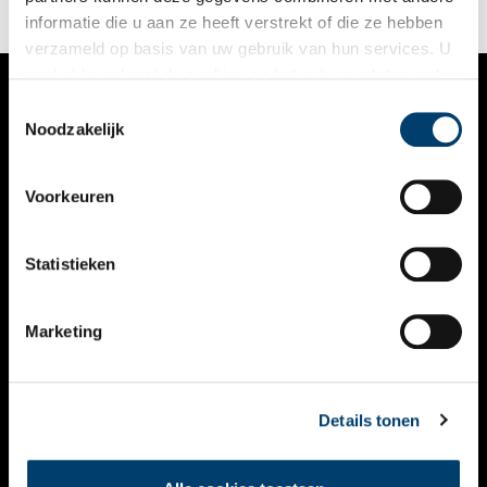
informatie die u aan ze heeft verstrekt of die ze hebben
verzameld op basis van uw gebruik van hun services. U
gaat akkoord met de cookies en het
privacystatement
als u onze website blijft gebruiken.
Toestemmingsselectie
VERHALEN
Noodzakelijk
NIEUWS
Voorkeuren
KALENDER
THEMA’S
Statistieken
ACTIVITEITEN
Marketing
VIDEO’S
OVER ONS
Details tonen
CONTACT