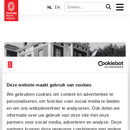
NL
EN
Deze website maakt gebruik van cookies
Amsterdam: diamantindustrie
We gebruiken cookies om content en advertenties te
Een briljant geslepen diamant wordt ook wel ‘The Amsterdam
Cut’ genoemd. De Amsterdamse diamantbewerkers weten al
personaliseren, om functies voor social media te bieden
eeuwenlang de meeste schittering uit een briljant te halen. De
en om ons websiteverkeer te analyseren. Ook delen we
hoofdstad kent al sinds de 17e eeuw een internationaal
informatie over uw gebruik van onze site met onze
vermaarde diamantindustrie.
partners voor social media, adverteren en analyse. Deze
partners kunnen deze gegevens combineren met andere