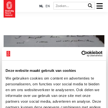
NL
EN
Deze website maakt gebruik van cookies
Darwin en Artis
We gebruiken cookies om content en advertenties te
Wie kan er zeggen dat hij met een schip de wereld is
rondgevaren? Of dat hij dankzij verschillende soorten vinken
personaliseren, om functies voor social media te bieden
op de Galapagoseilanden heeft ontdekt dat diersoorten zich
en om ons websiteverkeer te analyseren. Ook delen we
kunnen ontwikkelen en veranderen? Dat hij de wetenschap
informatie over uw gebruik van onze site met onze
fundamenteel heeft veranderd? Vast niet veel mensen, maar de
bioloog, geoloog en natuurhistoricus Charles Darwin in ieder
partners voor social media, adverteren en analyse. Deze
geval wel. De wetenschapper had vaak contact met andere
partners kunnen deze gegevens combineren met andere