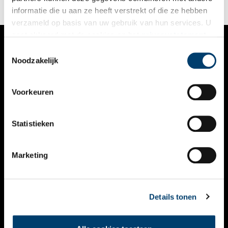
informatie die u aan ze heeft verstrekt of die ze hebben
verzameld op basis van uw gebruik van hun services. U
gaat akkoord met de cookies en het
privacystatement
als u onze website blijft gebruiken.
Toestemmingsselectie
VERHALEN
Noodzakelijk
NIEUWS
Voorkeuren
KALENDER
THEMA’S
Statistieken
ACTIVITEITEN
Marketing
VIDEO’S
OVER ONS
Details tonen
CONTACT