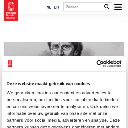
NL
EN
Deze website maakt gebruik van cookies
Simon Vissering: de ‘peetvader’ van IJmuiden
We gebruiken cookies om content en advertenties te
Een wat droevig ogend straatje is genoemd naar ‘de peetvader’
van IJmuiden. Het komt uit bij het Noordzeekanaal, waar deze
personaliseren, om functies voor social media te bieden
peetvader al over schreef tientallen jaren voordat het kanaal
en om ons websiteverkeer te analyseren. Ook delen we
werd gegraven. Wie was deze man met een vooruitziende blik,
informatie over uw gebruik van onze site met onze
deze journalist die hoogleraar en minister werd?
partners voor social media, adverteren en analyse. Deze
partners kunnen deze gegevens combineren met andere