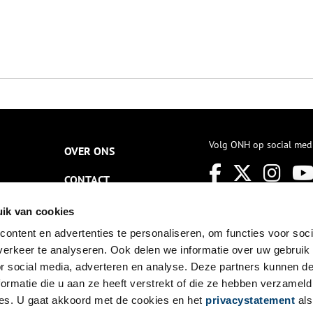
Volg ONH op social med
OVER ONS
CONTACT
NIEUWSBRIEF
ik van cookies
ontent en advertenties te personaliseren, om functies voor soci
DISCLAIMER
erkeer te analyseren. Ook delen we informatie over uw gebruik
PRIVACY
or social media, adverteren en analyse. Deze partners kunnen 
ormatie die u aan ze heeft verstrekt of die ze hebben verzameld
TOEGANKELIJKHEID
es. U gaat akkoord met de cookies en het
privacystatement
als