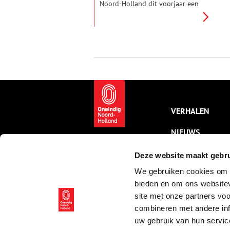
Noord-Holland dit voorjaar een
overzicht van de meest
spraakmakende
oorlogsobjecten uit Noord-
Hollandse collecties. De
voorwerpen hebben elke maand
een ander thema. Van een NSB-
boek tot een verradersloon,
deze maand staan de
collaborateurs centraal.
VERHALEN
NIEUWS
KALENDER
Deze website maakt gebru
We gebruiken cookies om c
THEMA’S
bieden en om ons websitev
ACTIVITEITEN
site met onze partners vo
combineren met andere inf
VIDEO’S
uw gebruik van hun servic