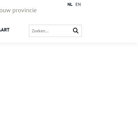
NL
EN
jouw provincie
AART