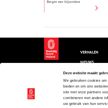
Bergen een bijzondere
opdracht. Het polderbestuur
van de Schermer droeg hem op
twee grote doeken van de
Schermermolens te maken. Die
stonden op het punt gesloopt
te worden nadat de polder op
elektrische gemalen was
overgestapt.
VERHALEN
NIEUWS
KALENDER
Deze website maakt gebru
We gebruiken cookies om c
THEMA’S
bieden en om ons websitev
ACTIVITEITEN
site met onze partners vo
combineren met andere inf
VIDEO’S
uw gebruik van hun servic