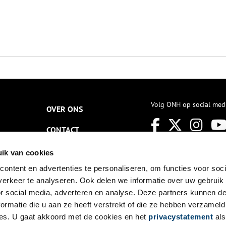
Volg ONH op social med
OVER ONS
CONTACT
NIEUWSBRIEF
ik van cookies
ontent en advertenties te personaliseren, om functies voor soci
DISCLAIMER
erkeer te analyseren. Ook delen we informatie over uw gebruik
PRIVACY
or social media, adverteren en analyse. Deze partners kunnen 
ormatie die u aan ze heeft verstrekt of die ze hebben verzameld
TOEGANKELIJKHEID
es. U gaat akkoord met de cookies en het
privacystatement
als