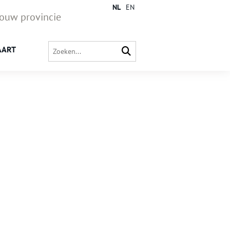
NL
EN
jouw provincie
AART