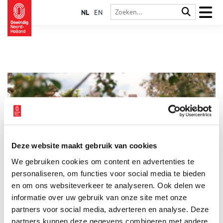
NL
EN
Deze website maakt gebruik van cookies
Hendrik van den Eijnde: de Haarlemse buitenstaander van
We gebruiken cookies om content en advertenties te
de Amsterdamse School
personaliseren, om functies voor social media te bieden
In Haarlem-Noord, op een klein pleintje, in een rustig buurtje
staat een zuil. Het is een opmerkelijk monumentaal bouwwerk
en om ons websiteverkeer te analyseren. Ook delen we
van rode baksteen met in de top vier even opmerkelijke
informatie over uw gebruik van onze site met onze
beelden. De beelden werden gemaakt door de Haarlemse
partners voor social media, adverteren en analyse. Deze
beeldhouwer Hendrik van den Eijnde. Zijn naam is wellicht
niet zo bekend, maar veel mensen zullen zijn beelden op
partners kunnen deze gegevens combineren met andere