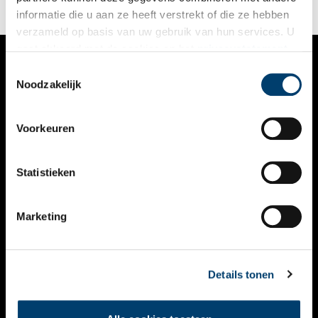
informatie die u aan ze heeft verstrekt of die ze hebben
verzameld op basis van uw gebruik van hun services. U
gaat akkoord met de cookies en het
privacystatement
als u onze website blijft gebruiken.
Toestemmingsselectie
VERHALEN
Noodzakelijk
NIEUWS
Voorkeuren
KALENDER
THEMA’S
Statistieken
ACTIVITEITEN
Marketing
VIDEO’S
OVER ONS
Details tonen
CONTACT