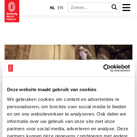
NL
EN
Deze website maakt gebruik van cookies
Openbaarheidsdag 2024
We gebruiken cookies om content en advertenties te
De eerste dag van het nieuwe jaar is een belangrijke dag voor
onderzoekers, journalisten en geschiedenisliefhebbers. Op
personaliseren, om functies voor social media te bieden
deze dag, ook wel Openbaarheidsdag genoemd, worden in
en om ons websiteverkeer te analyseren. Ook delen we
heel Nederland duizenden archiefstukken openbaar gemaakt
informatie over uw gebruik van onze site met onze
1 min
die tot dan toe niet toegankelijk waren.
partners voor social media, adverteren en analyse. Deze
partners kunnen deze gegevens combineren met andere