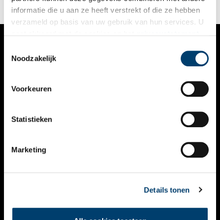
informatie die u aan ze heeft verstrekt of die ze hebben
verzameld op basis van uw gebruik van hun services. U
gaat akkoord met de cookies en het
privacystatement
als u onze website blijft gebruiken.
Toestemmingsselectie
VERHALEN
Noodzakelijk
NIEUWS
Voorkeuren
KALENDER
THEMA’S
Statistieken
ACTIVITEITEN
Marketing
VIDEO’S
OVER ONS
Details tonen
CONTACT