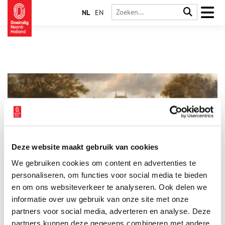
NL
EN
Deze website maakt gebruik van cookies
Historisch landgoed Ter Coulster in Heiloo
We gebruiken cookies om content en advertenties te
Ter Coulster in Heiloo is het enige historische landgoed boven
het Noordzeekanaal dat nog particulier eigendom is. In het
personaliseren, om functies voor social media te bieden
bos mag je vrij wandelen, maar niet iedereen weet dat er bijna
en om ons websiteverkeer te analyseren. Ook delen we
vier eeuwen lang een kasteel en in de negentiende eeuw een
informatie over uw gebruik van onze site met onze
landhuis heeft gestaan.
partners voor social media, adverteren en analyse. Deze
partners kunnen deze gegevens combineren met andere