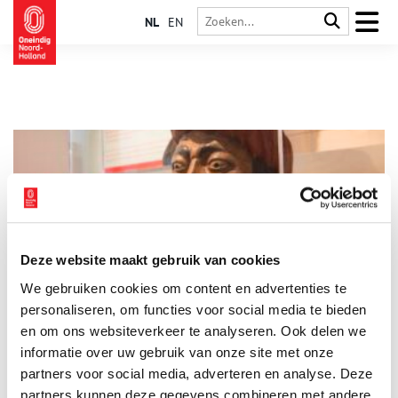
NL
EN
Deze website maakt gebruik van cookies
Zuiderzeemuseum heeft grootste collectie gapers van het
We gebruiken cookies om content en advertenties te
land
personaliseren, om functies voor social media te bieden
Voor de grootste collectie apotheekgapers van ons land, kun je
nog tot eind oktober terecht in apotheek De Groote Gaper in
en om ons websiteverkeer te analyseren. Ook delen we
het buitenmuseum van het Enkhuizense Zuiderzeemuseum. Er
informatie over uw gebruik van onze site met onze
zijn maar liefst 25 houten koppen te bewonderen.
partners voor social media, adverteren en analyse. Deze
partners kunnen deze gegevens combineren met andere