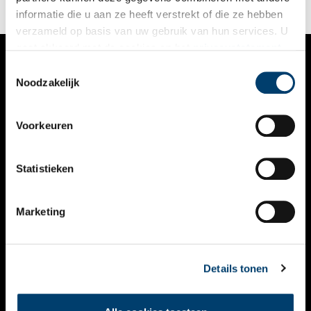
informatie die u aan ze heeft verstrekt of die ze hebben
verzameld op basis van uw gebruik van hun services. U
gaat akkoord met de cookies en het
privacystatement
als u onze website blijft gebruiken.
Toestemmingsselectie
VERHALEN
Noodzakelijk
NIEUWS
Voorkeuren
KALENDER
THEMA’S
Statistieken
ACTIVITEITEN
Marketing
VIDEO’S
OVER ONS
Details tonen
CONTACT