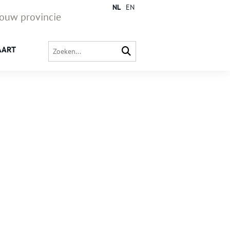
NL
EN
jouw provincie
AART