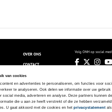
Volg ONH op social med
OVER ONS
CONTACT
NIEUWSBRIEF
ik van cookies
ontent en advertenties te personaliseren, om functies voor soci
DISCLAIMER
erkeer te analyseren. Ook delen we informatie over uw gebruik
PRIVACY
or social media, adverteren en analyse. Deze partners kunnen 
ormatie die u aan ze heeft verstrekt of die ze hebben verzameld
TOEGANKELIJKHEID
es. U gaat akkoord met de cookies en het
privacystatement
als