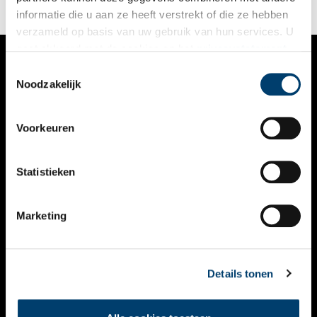
informatie die u aan ze heeft verstrekt of die ze hebben
verzameld op basis van uw gebruik van hun services. U
gaat akkoord met de cookies en het
privacystatement
als u onze website blijft gebruiken.
Toestemmingsselectie
VERHALEN
Noodzakelijk
NIEUWS
Voorkeuren
KALENDER
THEMA’S
Statistieken
ACTIVITEITEN
Marketing
VIDEO’S
OVER ONS
Details tonen
CONTACT