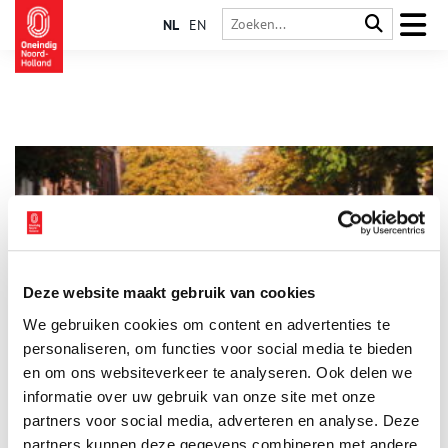
NL
EN
Deze website maakt gebruik van cookies
De Groest in Hilversum
We gebruiken cookies om content en advertenties te
Elke Hilversummer komt wel eens op de Groest, de bekendste
winkel- en uitgaansstraat van de stad. Er zitten talloze
personaliseren, om functies voor social media te bieden
boetiekjes, gezellige restaurants en hippe cafés. Maar de straat
en om ons websiteverkeer te analyseren. Ook delen we
kent ook een boeiende geschiedenis, die nog terug te zien is
informatie over uw gebruik van onze site met onze
in een aantal monumentale panden. Wist je dat hier de
bakermat ligt van Hilversum als Mediastad? En dat er zelfs een
partners voor social media, adverteren en analyse. Deze
bekende kunstenaar aan de Groest heeft gewoond?
partners kunnen deze gegevens combineren met andere