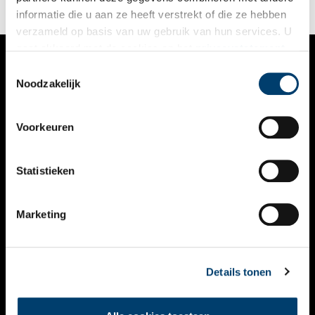
informatie die u aan ze heeft verstrekt of die ze hebben
verzameld op basis van uw gebruik van hun services. U
gaat akkoord met de cookies en het
privacystatement
als u onze website blijft gebruiken.
Toestemmingsselectie
VERHALEN
Noodzakelijk
NIEUWS
Voorkeuren
KALENDER
THEMA’S
Statistieken
ACTIVITEITEN
Marketing
VIDEO’S
OVER ONS
Details tonen
CONTACT