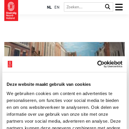
NL
EN
Deze website maakt gebruik van cookies
Vijftig jaar Weesp in één tentoonstelling
We gebruiken cookies om content en advertenties te
Museum Weesp bestaat 50 jaar! En wie jarig is trakteert. Dat
doet het museum met een nieuwe tentoonstelling: ‘Bewaard
personaliseren, om functies voor social media te bieden
voor de stad’, die een overzicht geeft van vijftig jaar
en om ons websiteverkeer te analyseren. Ook delen we
schenkingen. De voorwerpen vertellen niet alleen een verhaal
informatie over uw gebruik van onze site met onze
over het museum, maar ook over de stad en haar inwoners.
Want Weesp is zoveel meer dan alleen porselein en cacao.
partners voor social media, adverteren en analyse. Deze
partners kunnen deze gegevens combineren met andere