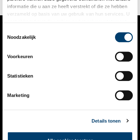
informatie die u aan ze heeft verstrekt of die ze hebben
verzameld op basis van uw gebruik van hun services. U
gaat akkoord met de cookies en het
privacystatement
als u onze website blijft gebruiken.
Toestemmingsselectie
VERHALEN
Noodzakelijk
NIEUWS
Voorkeuren
KALENDER
THEMA’S
Statistieken
ACTIVITEITEN
Marketing
VIDEO’S
OVER ONS
Details tonen
CONTACT