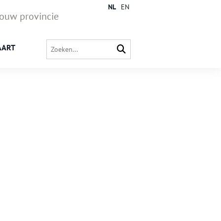
NL
EN
jouw provincie
AART