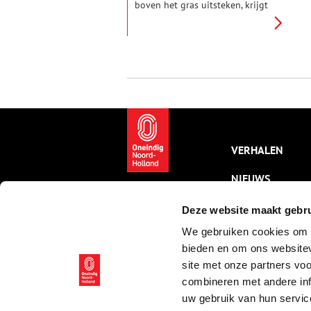
boven het gras uitsteken, krijgt
de wereld langzaam weer kleur.
De geur van bloesem vult de
lucht en overal hangt het
gevoel van een nieuw begin. De
lente heeft kunstenaars altijd al
geïnspireerd. In deze vijf
schilderijen zie je hoe zij het
voorjaar vastlegden: soms
uitbundig en vol leven, soms
juist rustig en verstild — maar
altijd even fris en kleurrijk.
VERHALEN
NIEUWS
KALENDER
Deze website maakt gebru
We gebruiken cookies om c
THEMA’S
bieden en om ons websitev
ACTIVITEITEN
site met onze partners vo
combineren met andere inf
VIDEO’S
uw gebruik van hun servic