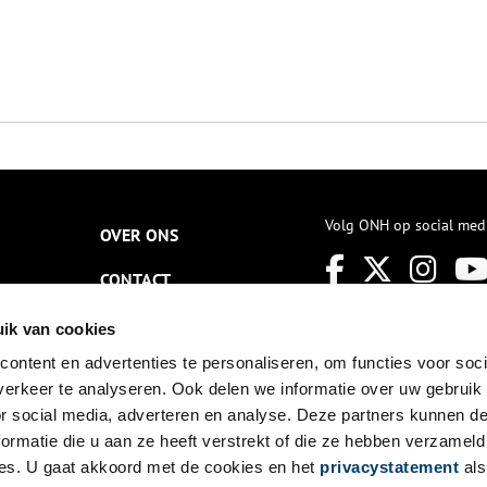
Volg ONH op social med
OVER ONS
CONTACT
NIEUWSBRIEF
ik van cookies
ontent en advertenties te personaliseren, om functies voor soci
DISCLAIMER
erkeer te analyseren. Ook delen we informatie over uw gebruik
PRIVACY
or social media, adverteren en analyse. Deze partners kunnen 
ormatie die u aan ze heeft verstrekt of die ze hebben verzameld
TOEGANKELIJKHEID
es. U gaat akkoord met de cookies en het
privacystatement
als