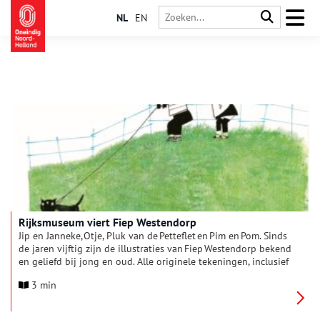
NL
EN
Rijksmuseum viert Fiep Westendorp
Jip en Janneke, Otje, Pluk van de Petteflet en Pim en Pom. Sinds
de jaren vijftig zijn de illustraties van Fiep Westendorp bekend
en geliefd bij jong en oud. Alle originele tekeningen, inclusief
correcties en aantekeningen, zijn bewaard gebleven. Circa 150
3 min
hiervan zijn aankomende zomer te zien in het Rijksmuseum,
van de eerste schetsen van Jip en Janneke tot de nog altijd
actuele illustraties voor de Vrouwenpagina van Het Parool.