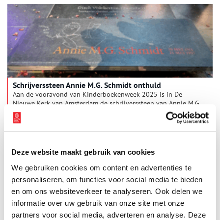
Schrijverssteen Annie M.G. Schmidt onthuld
Aan de vooravond van Kinderboekenweek 2025 is in De
Nieuwe Kerk van Amsterdam de schrijverssteen van Annie M.G.
Schmidt feestelijk onthuld. In het bijzijn van honderden gasten
en belangstellenden werd de steen met toespraken, gedichten
2 min
en liedjes door de zoon van de gelauwerde schrijfster
geopenbaard.
Deze website maakt gebruik van cookies
We gebruiken cookies om content en advertenties te
personaliseren, om functies voor social media te bieden
en om ons websiteverkeer te analyseren. Ook delen we
informatie over uw gebruik van onze site met onze
partners voor social media, adverteren en analyse. Deze