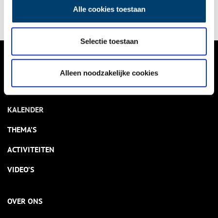
ons collectieve geheugen. Hoewel Annie niet afkomstig was uit
Alle cookies toestaan
Noord-Holland, was Amsterdam de plek waar zij het liefste was
en een groot deel van haar leven woonde.
Selectie toestaan
VERHALEN
Alleen noodzakelijke cookies
NIEUWS
KALENDER
THEMA’S
ACTIVITEITEN
VIDEO’S
OVER ONS