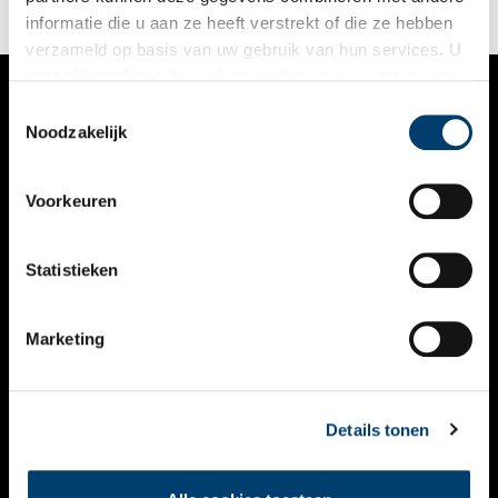
informatie die u aan ze heeft verstrekt of die ze hebben
verzameld op basis van uw gebruik van hun services. U
gaat akkoord met de cookies en het
privacystatement
als u onze website blijft gebruiken.
Toestemmingsselectie
VERHALEN
Noodzakelijk
NIEUWS
Voorkeuren
KALENDER
THEMA’S
Statistieken
ACTIVITEITEN
Marketing
VIDEO’S
OVER ONS
Details tonen
CONTACT