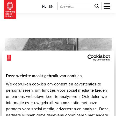
NL
EN
Deze website maakt gebruik van cookies
De Grafter zerkenvloer
We gebruiken cookies om content en advertenties te
In Graft is geen kerk te bekennen. Het eeuwenoude raadhuis
siert de dorpsstraat en daarnaast is het leeg. Zo lijkt het. De
personaliseren, om functies voor social media te bieden
onoplettende voorbijganger loopt of fietst er zo langs. Maar
en om ons websiteverkeer te analyseren. Ook delen we
de sporen van de kerk zijn gelukkig behouden gebleven.
informatie over uw gebruik van onze site met onze
partners voor social media, adverteren en analyse. Deze
partners kunnen deze gegevens combineren met andere