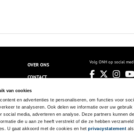
Volg ONH op social med
OVER ONS
CONTACT
NIEUWSBRIEF
ik van cookies
ontent en advertenties te personaliseren, om functies voor soci
DISCLAIMER
erkeer te analyseren. Ook delen we informatie over uw gebruik
PRIVACY
or social media, adverteren en analyse. Deze partners kunnen 
ormatie die u aan ze heeft verstrekt of die ze hebben verzameld
TOEGANKELIJKHEID
es. U gaat akkoord met de cookies en het
privacystatement
als