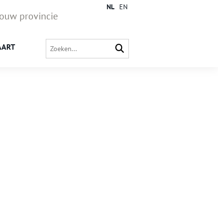
NL
EN
jouw provincie
AART