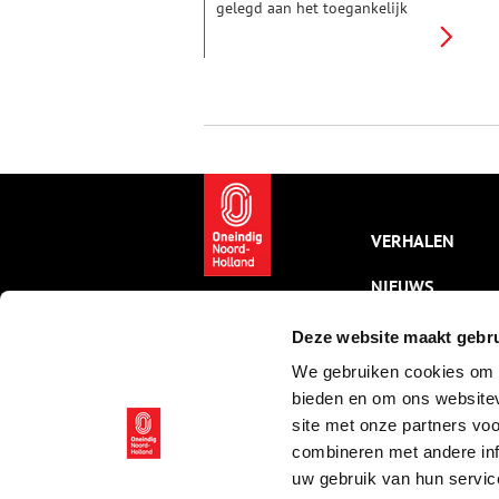
gelegd aan het toegankelijk
maken van de
portrettencollectie van de
Provinciale Atlas: een ‘galerij
der beroemdheden’. Inmiddels
zijn bijna 1000 portretten uit
de recente geschiedenis
doorzoekbaar. Daar behoren
ook drie portretten van
dichteressen Anna en Maria
Tesselschade Roemers Visscher
toe. Alhoewel – staan de zussen
VERHALEN
er wel echt op?
NIEUWS
KALENDER
Deze website maakt gebru
We gebruiken cookies om c
THEMA’S
bieden en om ons websitev
ACTIVITEITEN
site met onze partners vo
combineren met andere inf
VIDEO’S
uw gebruik van hun servic