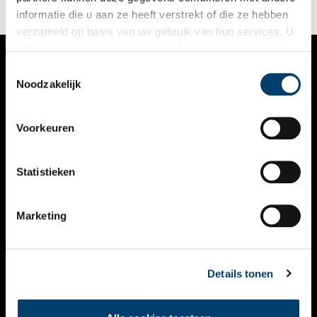
informatie die u aan ze heeft verstrekt of die ze hebben
verzameld op basis van uw gebruik van hun services. U
gaat akkoord met de cookies en het
privacystatement
als u onze website blijft gebruiken.
Toestemmingsselectie
VERHALEN
Noodzakelijk
NIEUWS
Voorkeuren
KALENDER
THEMA’S
Statistieken
ACTIVITEITEN
Marketing
VIDEO’S
OVER ONS
Details tonen
CONTACT