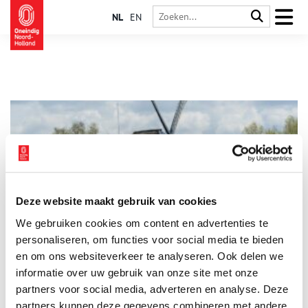
NL
EN
Deze website maakt gebruik van cookies
Molen Hollandia in Ankeveen
We gebruiken cookies om content en advertenties te
Molen Hollandia werd gebouwd in het midden van de
zeventiende eeuw. De grote achtkante watermolen bemaalde
personaliseren, om functies voor social media te bieden
de 382 ha grote Hollands Ankeveense polder op de ‘s-
en om ons websiteverkeer te analyseren. Ook delen we
Gravelandse Vaart, die weer afwaterde op de Vecht. De molen
informatie over uw gebruik van onze site met onze
bleef zijn functie behouden tot 1932. In de jaren dertig zijn
het scheprad en overige werken verwijderd om hierdoor de
partners voor social media, adverteren en analyse. Deze
molenaarswoning te kunnen vergroten.
partners kunnen deze gegevens combineren met andere