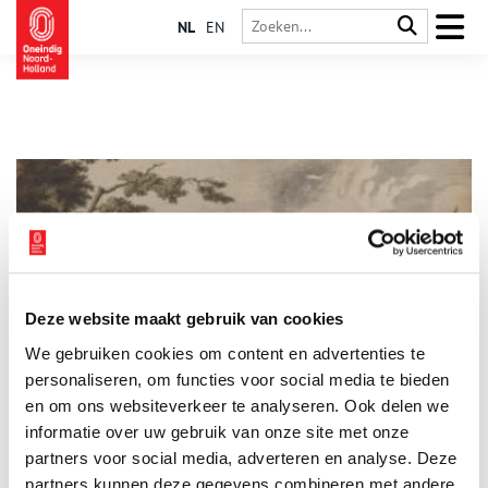
NL
EN
Deze website maakt gebruik van cookies
Frisse neus halen langs de Amstel: Van Ouderkerk naar
We gebruiken cookies om content en advertenties te
Ouderkerk
personaliseren, om functies voor social media te bieden
Even de spreekwoordelijke ‘frisse neus halen’ is er soms
noodgedwongen niet bij. Maar loop of fiets dan in gedachten
en om ons websiteverkeer te analyseren. Ook delen we
even mee met een mooi tochtje van de Berlagebrug in
informatie over uw gebruik van onze site met onze
Amsterdam naar de Bullewijk in Ouderkerk aan de Amstel.
partners voor social media, adverteren en analyse. Deze
Pakweg tien kilometer met verrassende verhalen. Deel 4: van
Ouderkerk naar Ouderkerk.
partners kunnen deze gegevens combineren met andere