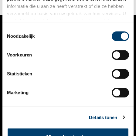
informatie die u aan ze heeft verstrekt of die ze hebben
verzameld op basis van uw gebruik van hun services. U
gaat akkoord met de cookies en het
privacystatement
als u onze website blijft gebruiken.
Toestemmingsselectie
VERHALEN
Noodzakelijk
NIEUWS
Voorkeuren
KALENDER
THEMA’S
Statistieken
ACTIVITEITEN
Marketing
VIDEO’S
OVER ONS
Details tonen
CONTACT