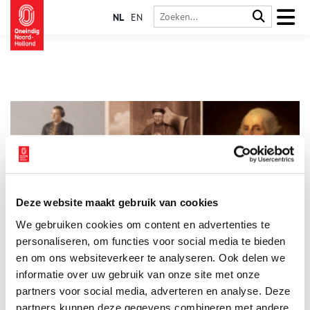
NL
EN
Deze website maakt gebruik van cookies
Andreas van Braam Houckgeest: wereldburger avant la
We gebruiken cookies om content en advertenties te
lettre
personaliseren, om functies voor social media te bieden
Andreas van Braam (1739–1801) was een VOC-man, maar geen
gewone handelaar. Hij reisde naar China en de Verenigde
en om ons websiteverkeer te analyseren. Ook delen we
Staten, leerde talen, respecteerde rituelen en begreep dat
informatie over uw gebruik van onze site met onze
echte uitwisseling begint bij gelijkwaardigheid. Van Braam
partners voor social media, adverteren en analyse. Deze
verbond Oost en West, niet door te overheersen, maar door te
luisteren en te leren. Hij zag mensen, niet markten. Vandaag
partners kunnen deze gegevens combineren met andere