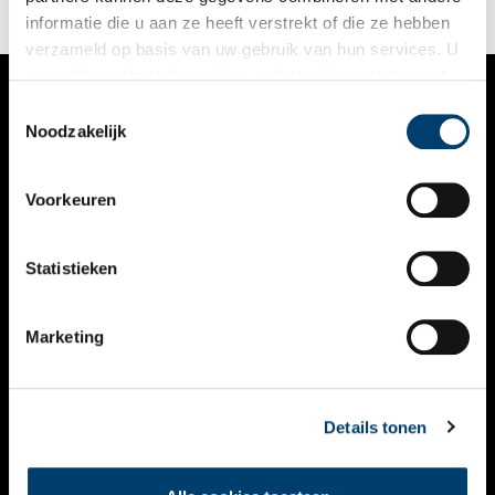
zouden we hem een echte wereldreiziger én een vroeg
informatie die u aan ze heeft verstrekt of die ze hebben
voorbeeld van culturele sensitiviteit noemen.
verzameld op basis van uw gebruik van hun services. U
gaat akkoord met de cookies en het
privacystatement
als u onze website blijft gebruiken.
Toestemmingsselectie
VERHALEN
Noodzakelijk
NIEUWS
Voorkeuren
KALENDER
THEMA’S
Statistieken
ACTIVITEITEN
Marketing
VIDEO’S
OVER ONS
Details tonen
CONTACT