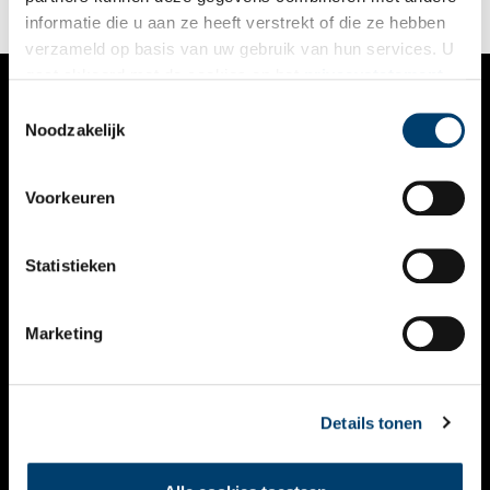
informatie die u aan ze heeft verstrekt of die ze hebben
verzameld op basis van uw gebruik van hun services. U
gaat akkoord met de cookies en het
privacystatement
als u onze website blijft gebruiken.
Toestemmingsselectie
VERHALEN
Noodzakelijk
NIEUWS
Voorkeuren
KALENDER
THEMA’S
Statistieken
ACTIVITEITEN
Marketing
VIDEO’S
OVER ONS
Details tonen
CONTACT