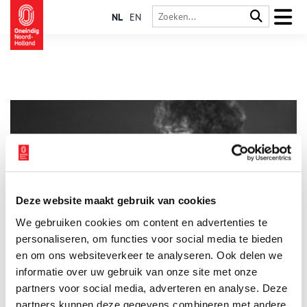
NL
EN
Deze website maakt gebruik van cookies
Andre Hazes: Amsterdams wonderkind
We gebruiken cookies om content en advertenties te
André Hazes was als Amsterdamse vertolker van het levenslied
een icoon van de Nederlandse amusementsmuziek. Hij zong
personaliseren, om functies voor social media te bieden
zijn liedjes met veel gevoel voor blues en sprak daarmee een
en om ons websiteverkeer te analyseren. Ook delen we
breed publiek aan. Ook na zijn vroegtijdige dood in september
informatie over uw gebruik van onze site met onze
2004 blijven het leven en de muziek van de volkszanger tot de
verbeelding spreken.
partners voor social media, adverteren en analyse. Deze
partners kunnen deze gegevens combineren met andere