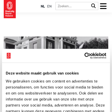
NL
EN
Deze website maakt gebruik van cookies
Amsterdam: diamantindustrie
We gebruiken cookies om content en advertenties te
Een briljant geslepen diamant wordt ook wel ‘The Amsterdam
Cut’ genoemd. De Amsterdamse diamantbewerkers weten al
personaliseren, om functies voor social media te bieden
eeuwenlang de meeste schittering uit een briljant te halen. De
en om ons websiteverkeer te analyseren. Ook delen we
hoofdstad kent al sinds de 17e eeuw een internationaal
informatie over uw gebruik van onze site met onze
vermaarde diamantindustrie.
partners voor social media, adverteren en analyse. Deze
partners kunnen deze gegevens combineren met andere