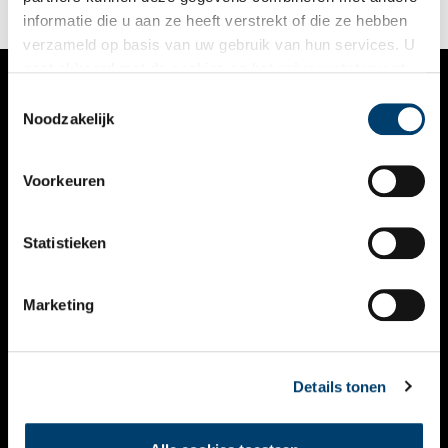
informatie die u aan ze heeft verstrekt of die ze hebben
verzameld op basis van uw gebruik van hun services. U
gaat akkoord met de cookies en het
privacystatement
als u onze website blijft gebruiken.
Toestemmingsselectie
VERHALEN
Noodzakelijk
NIEUWS
Voorkeuren
KALENDER
THEMA’S
Statistieken
ACTIVITEITEN
Marketing
VIDEO’S
OVER ONS
Details tonen
CONTACT