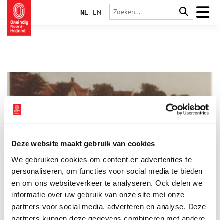
NL
EN
Deze website maakt gebruik van cookies
Buitenplaats Ananas
We gebruiken cookies om content en advertenties te
Buitenplaats Ananas is, samen met Het Wildrijk één van de
twee laatste buitenplaatsen in de Zijpe. Eens was het
personaliseren, om functies voor social media te bieden
zomerverblijf van de bekende familie Van Strijen. Nu is het een
en om ons websiteverkeer te analyseren. Ook delen we
natuurbos en is er een zuivelboerderij en minicamping
informatie over uw gebruik van onze site met onze
gevestigd.
partners voor social media, adverteren en analyse. Deze
partners kunnen deze gegevens combineren met andere