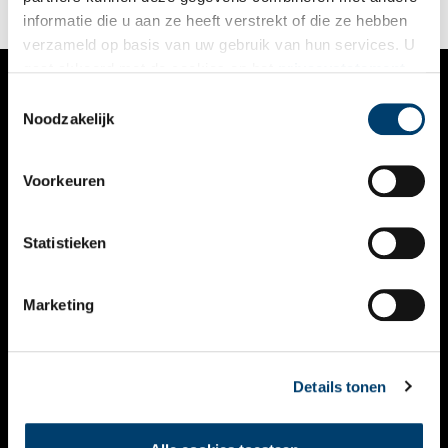
informatie die u aan ze heeft verstrekt of die ze hebben
verzameld op basis van uw gebruik van hun services. U
gaat akkoord met de cookies en het
privacystatement
als u onze website blijft gebruiken.
Toestemmingsselectie
VERHALEN
Noodzakelijk
NIEUWS
Voorkeuren
KALENDER
THEMA’S
Statistieken
ACTIVITEITEN
Marketing
VIDEO’S
OVER ONS
Details tonen
CONTACT