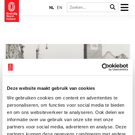
NL
EN
Deze website maakt gebruik van cookies
Met Jan Feith door Amsterdam (1933)
We gebruiken cookies om content en advertenties te
Deze zomer neemt Jan Feith je mee op reis door onze
provincie. Zijn historische teksten uit het album ‘Zwerftochten
personaliseren, om functies voor social media te bieden
door ons land: Noord-Holland’ (1933) geven een beeld van
en om ons websiteverkeer te analyseren. Ook delen we
zonnige duinen, drukke pleinen en pittoreske polders. Deze
informatie over uw gebruik van onze site met onze
week: Amsterdam, ‘van visschersdorp tot machtige koopstad’.
partners voor social media, adverteren en analyse. Deze
partners kunnen deze gegevens combineren met andere