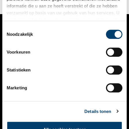
informatie die u aan ze heeft verstrekt of die ze hebben
verzameld op basis van uw gebruik van hun services. U
gaat akkoord met de cookies en het
privacystatement
als u onze website blijft gebruiken.
Toestemmingsselectie
VERHALEN
Noodzakelijk
NIEUWS
Voorkeuren
KALENDER
THEMA’S
Statistieken
ACTIVITEITEN
Marketing
VIDEO’S
OVER ONS
Details tonen
CONTACT