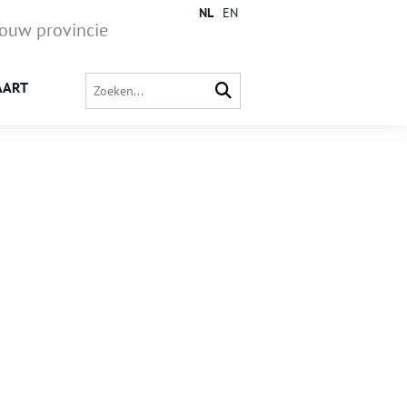
NL
EN
jouw provincie
AART