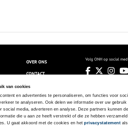
Volg ONH op social med
OVER ONS
CONTACT
NIEUWSBRIEF
ik van cookies
ontent en advertenties te personaliseren, om functies voor soci
DISCLAIMER
erkeer te analyseren. Ook delen we informatie over uw gebruik
PRIVACY
or social media, adverteren en analyse. Deze partners kunnen 
ormatie die u aan ze heeft verstrekt of die ze hebben verzameld
TOEGANKELIJKHEID
es. U gaat akkoord met de cookies en het
privacystatement
als