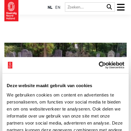
NL
EN
Deze website maakt gebruik van cookies
Oude Begraafplaats Naarden zit vol leven
We gebruiken cookies om content en advertenties te
In de dood is iedereen gelijk. Op de Oude Begraafplaats van
Naarden liggen burgemeesters, muzikanten en erfgooiers dan
personaliseren, om functies voor social media te bieden
ook dwars door elkaar heen. De grafmonumenten lopen uiteen
en om ons websiteverkeer te analyseren. Ook delen we
van vorstelijke familiekapellen tot simpele houten bordjes.
informatie over uw gebruik van onze site met onze
Deze groene omgeving is niet alleen een laatste rustplaats,
maar ook een plek van stilte en inkeer voor de inwoners van
partners voor social media, adverteren en analyse. Deze
Naarden en Bussum.
partners kunnen deze gegevens combineren met andere