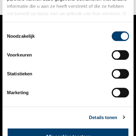
informatie die u aan ze heeft verstrekt of die ze hebben
verzameld op basis van uw gebruik van hun services. U
gaat akkoord met de cookies en het
privacystatement
als u onze website blijft gebruiken.
Toestemmingsselectie
VERHALEN
Noodzakelijk
NIEUWS
Voorkeuren
KALENDER
THEMA’S
Statistieken
ACTIVITEITEN
Marketing
VIDEO’S
OVER ONS
Details tonen
CONTACT