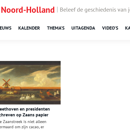
 Noord-Holland
Beleef de geschiedenis van 
IEUWS
KALENDER
THEMA’S
UITAGENDA
VIDEO’S
K
eethoven en presidenten
chreven op Zaans papier
e Zaanstreek is niet alleen
ermaard om zijn cacao, er