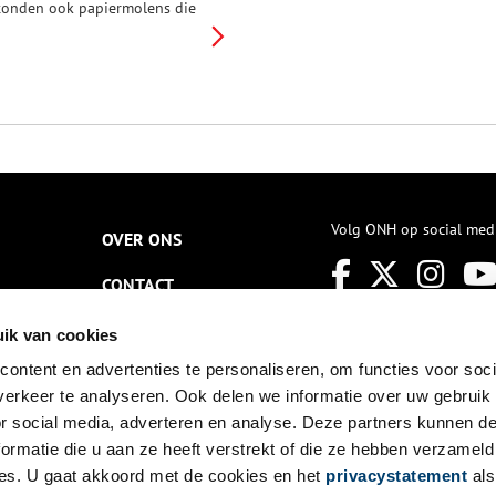
tonden ook papiermolens die
apier van onovertroffen
waliteit maakten. De
merikaanse
nafhankelijkheidsverklaring is
r op gedrukt en Beethoven
chreef er zijn composities op.
en pas verschenen boek zet de
aanse papiergeschiedenis op
 papier.
Volg ONH op social med
OVER ONS
CONTACT
NIEUWSBRIEF
ik van cookies
ontent en advertenties te personaliseren, om functies voor soci
DISCLAIMER
erkeer te analyseren. Ook delen we informatie over uw gebruik
PRIVACY
or social media, adverteren en analyse. Deze partners kunnen 
ormatie die u aan ze heeft verstrekt of die ze hebben verzameld
TOEGANKELIJKHEID
es. U gaat akkoord met de cookies en het
privacystatement
als