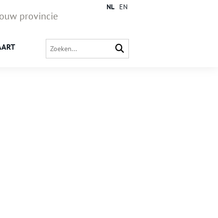
NL
EN
jouw provincie
AART