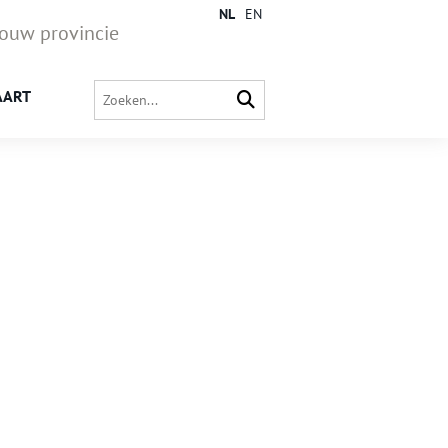
NL
EN
jouw provincie
AART