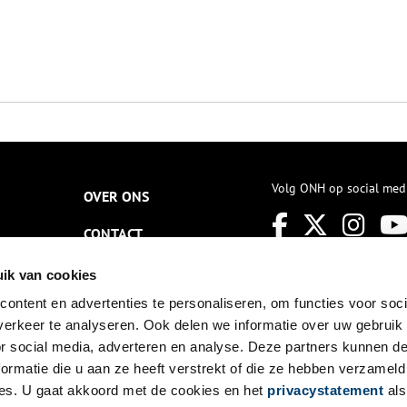
Volg ONH op social med
OVER ONS
CONTACT
NIEUWSBRIEF
ik van cookies
ontent en advertenties te personaliseren, om functies voor soci
DISCLAIMER
erkeer te analyseren. Ook delen we informatie over uw gebruik
PRIVACY
or social media, adverteren en analyse. Deze partners kunnen 
ormatie die u aan ze heeft verstrekt of die ze hebben verzameld
TOEGANKELIJKHEID
es. U gaat akkoord met de cookies en het
privacystatement
als