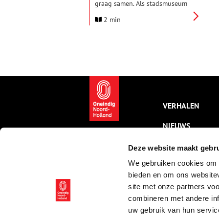
graag samen. Als stadsmuseum
van Haarlem nodigt het Verwey
2 min
Museum alle Haarlemmers uit
om mee te doen aan een
bijzondere actie: vereeuwig
jezelf, je buurvrouw, opa,
voetbalcoach of favoriete leraar
en wordt onderdeel van onze
tentoonstelling Allemaal
Haarlemmers.
VERHALEN
NIEUWS
KALENDER
Deze website maakt gebru
We gebruiken cookies om c
THEMA’S
bieden en om ons websitev
ACTIVITEITEN
site met onze partners vo
combineren met andere inf
VIDEO’S
uw gebruik van hun servic