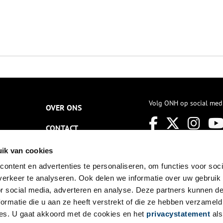
Volg ONH op social med
OVER ONS
CONTACT
NIEUWSBRIEF
ik van cookies
ontent en advertenties te personaliseren, om functies voor soci
DISCLAIMER
erkeer te analyseren. Ook delen we informatie over uw gebruik
PRIVACY
or social media, adverteren en analyse. Deze partners kunnen 
ormatie die u aan ze heeft verstrekt of die ze hebben verzameld
TOEGANKELIJKHEID
es. U gaat akkoord met de cookies en het
privacystatement
als