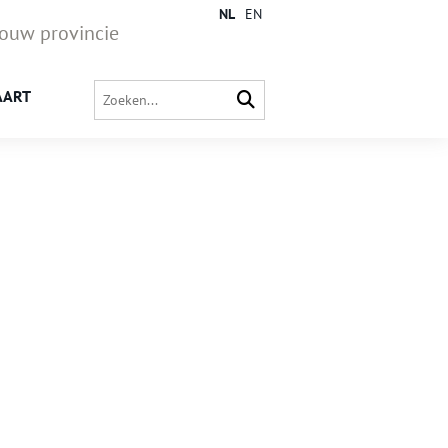
NL
EN
jouw provincie
AART