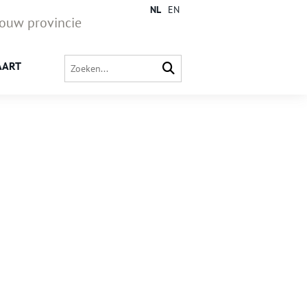
NL
EN
jouw provincie
AART