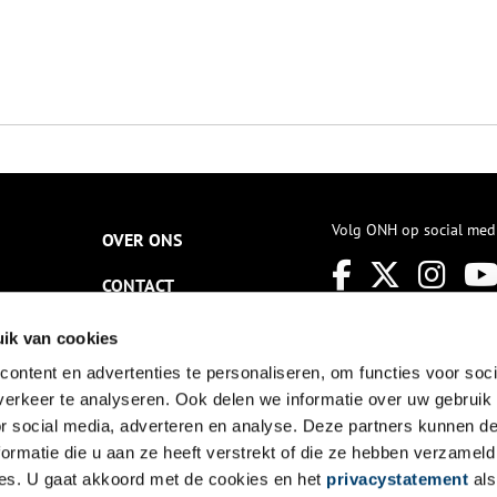
Volg ONH op social med
OVER ONS
CONTACT
NIEUWSBRIEF
ik van cookies
ontent en advertenties te personaliseren, om functies voor soci
DISCLAIMER
erkeer te analyseren. Ook delen we informatie over uw gebruik
PRIVACY
or social media, adverteren en analyse. Deze partners kunnen 
ormatie die u aan ze heeft verstrekt of die ze hebben verzameld
TOEGANKELIJKHEID
es. U gaat akkoord met de cookies en het
privacystatement
als