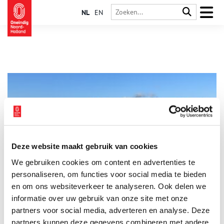
NL
EN
Deze website maakt gebruik van cookies
Mijn plek: ‘Op De Woude stap je in een andere wereld’
We gebruiken cookies om content en advertenties te
Welke plaats vind jij het meest kenmerkend voor Noord-
Holland? ‘Van de pont over de Markervaart stap je in De
personaliseren, om functies voor social media te bieden
Woude bijna in een andere wereld,’ vertelt Erik Luik. Het dorpje
en om ons websiteverkeer te analyseren. Ook delen we
De Woude is de plek waar hij ons graag mee heen neemt. Een
informatie over uw gebruik van onze site met onze
dromerig eilandje aan de rand van het Alkmaardermeer. Met
weidse vergezichten en een bijzonder natuurgebied. Alsof de
partners voor social media, adverteren en analyse. Deze
tijd hier stil heeft gestaan.
partners kunnen deze gegevens combineren met andere