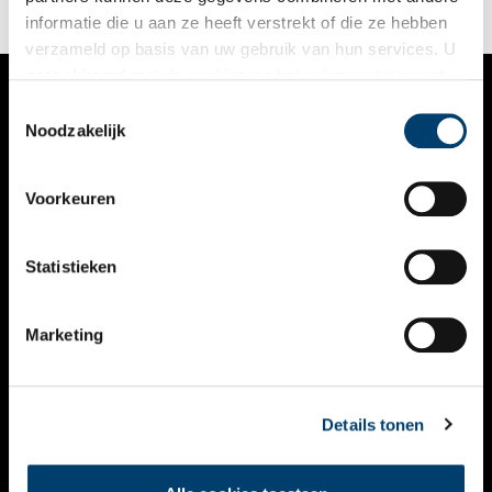
informatie die u aan ze heeft verstrekt of die ze hebben
verzameld op basis van uw gebruik van hun services. U
gaat akkoord met de cookies en het
privacystatement
als u onze website blijft gebruiken.
Toestemmingsselectie
VERHALEN
Noodzakelijk
NIEUWS
Voorkeuren
KALENDER
THEMA’S
Statistieken
ACTIVITEITEN
Marketing
VIDEO’S
OVER ONS
Details tonen
CONTACT