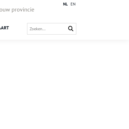
NL
EN
jouw provincie
AART