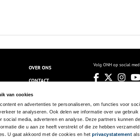
Volg ONH op social med
OVER ONS
CONTACT
NIEUWSBRIEF
ik van cookies
ontent en advertenties te personaliseren, om functies voor soci
DISCLAIMER
erkeer te analyseren. Ook delen we informatie over uw gebruik
PRIVACY
or social media, adverteren en analyse. Deze partners kunnen 
ormatie die u aan ze heeft verstrekt of die ze hebben verzameld
TOEGANKELIJKHEID
es. U gaat akkoord met de cookies en het
privacystatement
als