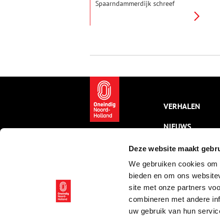
Spaarndammerdijk schreef
Brederode (1585-1618). Hij had
stadgenoten zien lopen over de
dijk met zicht op het weidse
polderland en het IJ. Even de
stad ontvluchten – ook toen.
Wandel (in gedachten) met
Brederode mee de stad uit. De
dijk op naar Spaarndam.
VERHALEN
NIEUWS
KALENDER
Deze website maakt gebru
We gebruiken cookies om c
THEMA’S
bieden en om ons websitev
ACTIVITEITEN
site met onze partners vo
combineren met andere inf
VIDEO’S
uw gebruik van hun servic