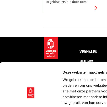
orgeldraaiers die door oom
agent worden belaagd en
‘brutale’ Engelse matrozen: de
horeca van begin 1900 is
allerminst saai.
VERHALEN
NIEUWS
KALENDER
Deze website maakt gebru
We gebruiken cookies om c
THEMA’S
bieden en om ons websitev
ACTIVITEITEN
site met onze partners vo
combineren met andere inf
VIDEO’S
uw gebruik van hun servic