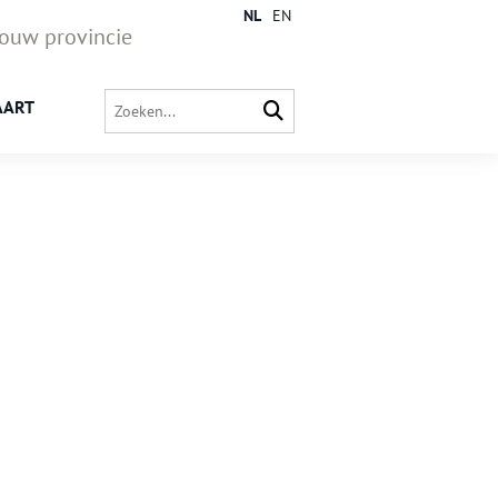
NL
EN
jouw provincie
AART