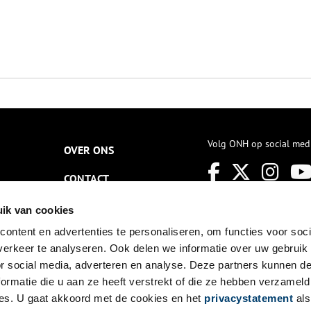
Volg ONH op social med
OVER ONS
CONTACT
NIEUWSBRIEF
ik van cookies
ontent en advertenties te personaliseren, om functies voor soci
DISCLAIMER
erkeer te analyseren. Ook delen we informatie over uw gebruik
PRIVACY
or social media, adverteren en analyse. Deze partners kunnen 
ormatie die u aan ze heeft verstrekt of die ze hebben verzameld
TOEGANKELIJKHEID
es. U gaat akkoord met de cookies en het
privacystatement
als