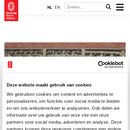
NL
EN
Deze website maakt gebruik van cookies
Berlage en Verwey: vrienden en vormgevers van de
We gebruiken cookies om content en advertenties te
Nieuwe Beurs
personaliseren, om functies voor social media te bieden
Het Amsterdamse beursgebouw mag dan wel de naam van zijn
architect Berlage dragen, in werkelijkheid was het een
en om ons websiteverkeer te analyseren. Ook delen we
Gesamtkunstwerk: een creatie van verschillende moderne
informatie over uw gebruik van onze site met onze
kunstenaars. Albert Verwey was één van hen. Als vriend van
partners voor social media, adverteren en analyse. Deze
Berlage kreeg hij de taak om de wanden van de nieuwe beurs
op te luisteren met dichtregels over Amsterdam als
partners kunnen deze gegevens combineren met andere