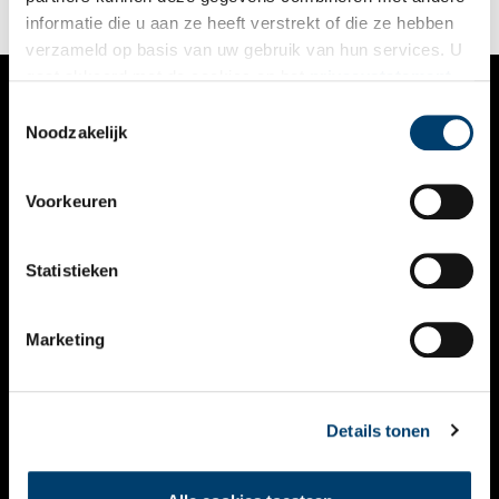
handelsstad. Dat deed Verwey, als overtuigd socialist, met de
informatie die u aan ze heeft verstrekt of die ze hebben
nodige scherpe kanttekeningen.
verzameld op basis van uw gebruik van hun services. U
gaat akkoord met de cookies en het
privacystatement
als u onze website blijft gebruiken.
Toestemmingsselectie
VERHALEN
Noodzakelijk
NIEUWS
Voorkeuren
KALENDER
THEMA’S
Statistieken
ACTIVITEITEN
Marketing
VIDEO’S
OVER ONS
Details tonen
CONTACT