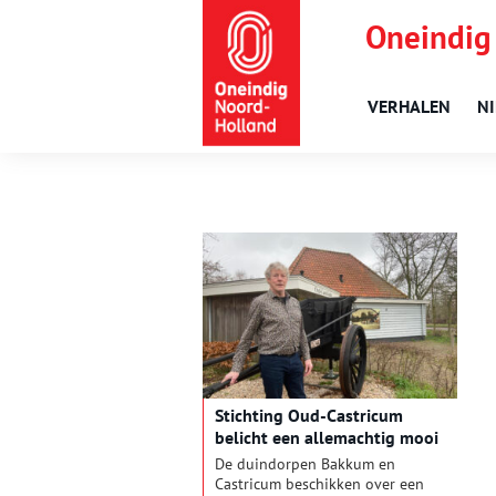
Oneindig
VERHALEN
N
Stichting Oud-Castricum
belicht een allemachtig mooi
dorp in de duinen
De duindorpen Bakkum en
Castricum beschikken over een