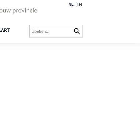
NL
EN
jouw provincie
AART