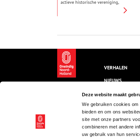
actieve historische vereniging,
die door meer dan 1200
donateurs wordt ondersteund.
De redactie van Oneindig
Noord-Holland ging op bezoek
bij Stichting Oud-Castricum.
VERHALEN
NIEUWS
KALENDER
Deze website maakt gebru
We gebruiken cookies om c
THEMA’S
bieden en om ons websitev
ACTIVITEITEN
site met onze partners vo
combineren met andere inf
VIDEO’S
uw gebruik van hun servic