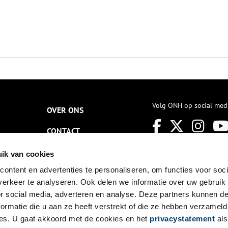
Volg ONH op social med
OVER ONS
CONTACT
NIEUWSBRIEF
ik van cookies
ontent en advertenties te personaliseren, om functies voor soci
DISCLAIMER
erkeer te analyseren. Ook delen we informatie over uw gebruik
PRIVACY
or social media, adverteren en analyse. Deze partners kunnen 
ormatie die u aan ze heeft verstrekt of die ze hebben verzameld
TOEGANKELIJKHEID
es. U gaat akkoord met de cookies en het
privacystatement
als