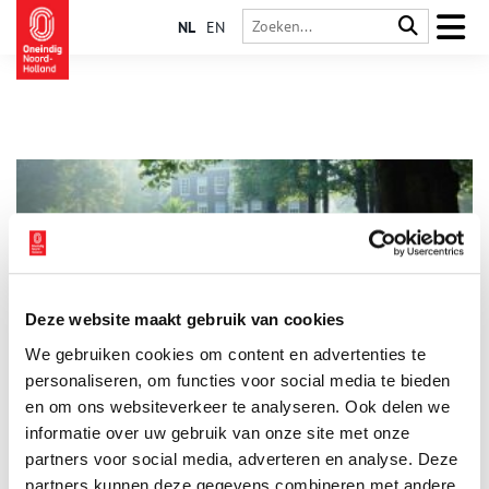
NL
EN
Deze website maakt gebruik van cookies
Buitenplaats Akerendam
We gebruiken cookies om content en advertenties te
De buitenplaats Akerendam in Beverwijk werd in 1636
aangelegd door de Amsterdamse koopman Jan Bicker (1591-
personaliseren, om functies voor social media te bieden
1653). Net als veel andere gefortuneerde Amsterdammers
en om ons websiteverkeer te analyseren. Ook delen we
creëerde hij deze buitenplaats om in de zomer het bedompte
informatie over uw gebruik van onze site met onze
Amsterdam te ontvluchten. De buitenplaats was door haar
ligging aan het Wijckermeer vanuit Amsterdam direct per boot
partners voor social media, adverteren en analyse. Deze
te bereiken. Tussen 1728 en 1756 kreeg het monumentale
partners kunnen deze gegevens combineren met andere