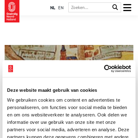
NL
EN
Deze website maakt gebruik van cookies
Buitendijkse boerderij uit Gouden Eeuw opgegraven
We gebruiken cookies om content en advertenties te
In het voorland bij het West-Friese dorp
Schellinkhout
, nabij
Hoorn, is in opdracht van het Hoogheemraadschap Hollands
personaliseren, om functies voor social media te bieden
Noorderkwartier door Archeologie West-Friesland een grote
en om ons websiteverkeer te analyseren. Ook delen we
boerderij uit de zestiende-zeventiende eeuw opgegraven. De
informatie over uw gebruik van onze site met onze
boerderij is bijzonder omdat deze buiten de
Westfriese
Omringdijk
stond, slechts gescheiden van de Zuiderzee door
partners voor social media, adverteren en analyse. Deze
een lage zomerdijk. De funderingen van de boerderij waren
partners kunnen deze gegevens combineren met andere