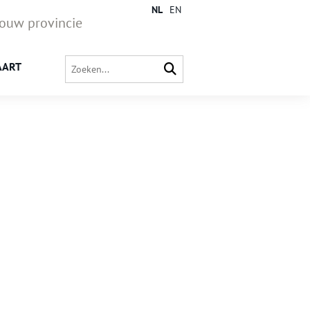
NL
EN
jouw provincie
AART