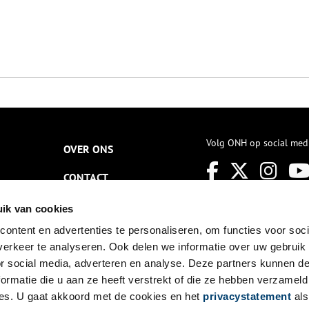
Volg ONH op social med
OVER ONS
CONTACT
NIEUWSBRIEF
ik van cookies
ontent en advertenties te personaliseren, om functies voor soci
DISCLAIMER
erkeer te analyseren. Ook delen we informatie over uw gebruik
PRIVACY
or social media, adverteren en analyse. Deze partners kunnen 
ormatie die u aan ze heeft verstrekt of die ze hebben verzameld
TOEGANKELIJKHEID
es. U gaat akkoord met de cookies en het
privacystatement
als