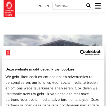
NL
EN
Deze website maakt gebruik van cookies
Van Amsterdam naar Westerbork
We gebruiken cookies om content en advertenties te
Voor veel Joodse Amsterdammers was Kamp Westerbork op de
Drentse hei hun laatste verblijfplaats in Nederland. Het
personaliseren, om functies voor social media te bieden
doorgangskamp was door de nazi’s ingericht als een stad, waar
en om ons websiteverkeer te analyseren. Ook delen we
het normale leven zoveel mogelijk door kon gaan. De
informatie over uw gebruik van onze site met onze
gevangenen hoopten er zo lang mogelijk te blijven, want wie
op het wekelijkse transport naar het oosten werd gezet,
partners voor social media, adverteren en analyse. Deze
wachtte een inktzwarte toekomst.
partners kunnen deze gegevens combineren met andere