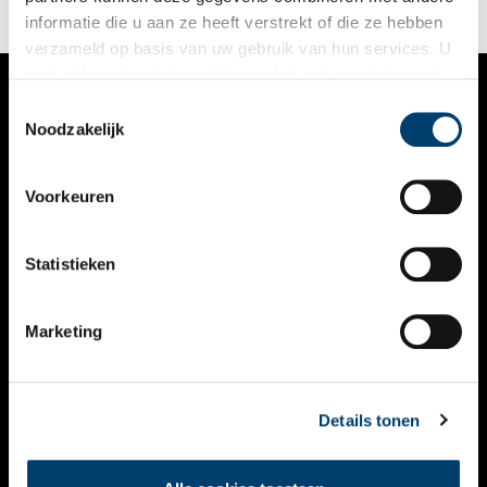
informatie die u aan ze heeft verstrekt of die ze hebben
verzameld op basis van uw gebruik van hun services. U
gaat akkoord met de cookies en het
privacystatement
als u onze website blijft gebruiken.
Toestemmingsselectie
VERHALEN
Noodzakelijk
NIEUWS
Voorkeuren
KALENDER
THEMA’S
Statistieken
ACTIVITEITEN
Marketing
VIDEO’S
OVER ONS
Details tonen
CONTACT