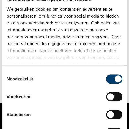
middeleeuwse methode nog wel toegepast in Krayenhoffs tijd?
We gebruiken cookies om content en advertenties te
personaliseren, om functies voor social media te bieden
en om ons websiteverkeer te analyseren. Ook delen we
informatie over uw gebruik van onze site met onze
partners voor social media, adverteren en analyse. Deze
partners kunnen deze gegevens combineren met andere
Holistische heelmeesters: middeleeuwse geneeskunde
informatie die u aan ze heeft verstrekt of die ze hebben
Wie denkt dat de middeleeuwen een donkere en vieze tijd
verzameld op basis van uw gebruik van hun services. U
waren, waarin je met een verkoudheidje al ten dode
gaat akkoord met de cookies en het
privacystatement
opgeschreven was, heeft het goed mis. Middeleeuwers hadden
zo hun eigen ideeën over gezondheid, ziekte en genezing. Ze
als u onze website blijft gebruiken.
Toestemmingsselectie
dichtten geneeskrachtige eigenschappen toe aan kruiden,
Noodzakelijk
parfums en aderlatingen, maar kenden ook al ‘moderne’
maatregelen zoals quarantaine.
Voorkeuren
Statistieken
VERHALEN