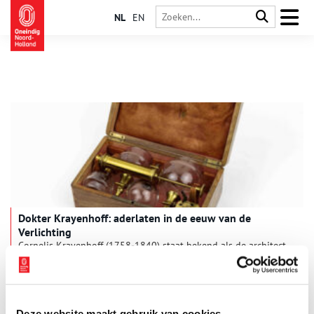
NL
EN
Dokter Krayenhoff: aderlaten in de eeuw van de
Verlichting
Cornelis Krayenhoff (1758-1840) staat bekend als de architect
van de Stelling van Amsterdam en als initiatiefnemer van de
Nieuwe Hollandse Waterlinie. Slechts weinig mensen weten dat
hij ook geneeskunde gestudeerd heeft en vanaf 1785 als arts
in Amsterdam werkte. Tot zijn medische instrumenten
behoorde een set voor aderlatingen. Maar werd deze
Deze website maakt gebruik van cookies