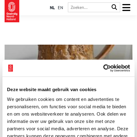
NL
EN
Deze website maakt gebruik van cookies
Vondst op vrijdag: Adam en Eva
We gebruiken cookies om content en advertenties te
Voor de vondst van deze vrijdag koos Maartje een beker uit
met een religieuze voorstelling erop: Adam en Eva en de
personaliseren, om functies voor social media te bieden
zondeval.
en om ons websiteverkeer te analyseren. Ook delen we
informatie over uw gebruik van onze site met onze
2 min
partners voor social media, adverteren en analyse. Deze
partners kunnen deze gegevens combineren met andere