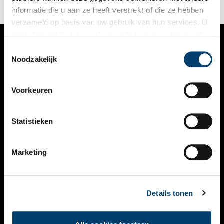
informatie die u aan ze heeft verstrekt of die ze hebben
verzameld op basis van uw gebruik van hun services. U
gaat akkoord met de cookies en het
privacystatement
als u onze website blijft gebruiken.
Toestemmingsselectie
VERHALEN
Noodzakelijk
NIEUWS
Voorkeuren
KALENDER
THEMA’S
Statistieken
ACTIVITEITEN
Marketing
VIDEO’S
OVER ONS
Details tonen
CONTACT