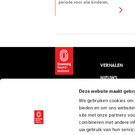
periode voor alle kinderen,
maar ook van het voeren van
verhitte discussies over de
toekomst van Zwarte Piet. Hoe
zat het ook alweer met Sint en
Piet, waar komen ze vandaan en
waarom zien ze er zo uit?
Oneindig Noord-Holland werpt
licht op de geschiedenis van
Nederlands populairste traditie.
VERHALEN
NIEUWS
KALENDER
Deze website maakt gebru
We gebruiken cookies om c
THEMA’S
bieden en om ons websitev
ACTIVITEITEN
site met onze partners vo
combineren met andere inf
VIDEO’S
uw gebruik van hun servic