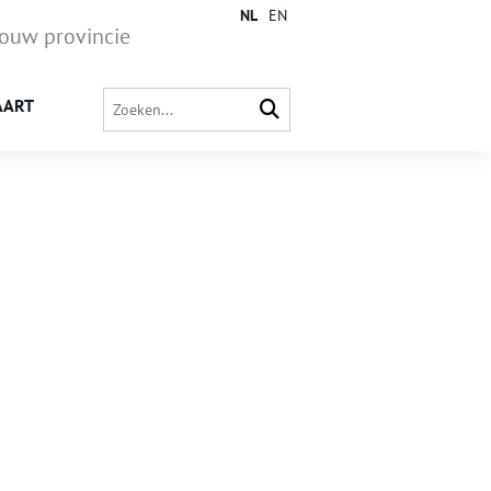
NL
EN
jouw provincie
AART