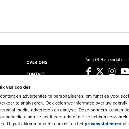
Volg ONH op social med
OVER ONS
CONTACT
NIEUWSBRIEF
ik van cookies
ontent en advertenties te personaliseren, om functies voor soci
DISCLAIMER
erkeer te analyseren. Ook delen we informatie over uw gebruik
PRIVACY
or social media, adverteren en analyse. Deze partners kunnen 
ormatie die u aan ze heeft verstrekt of die ze hebben verzameld
TOEGANKELIJKHEID
es. U gaat akkoord met de cookies en het
privacystatement
als