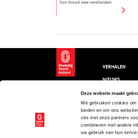
hun brood mee verdienden:
Groenteman, Turfkruier of
Goudsmit. Tenzij je voorvaderen
een olijke bui hadden toen ze
hun achternaam opgaven bij de
burgerlijke stand, want dan zit
het nageslacht opgescheept
met koddige namen als
Zondergeld of Seldenthuis.
VERHALEN
NIEUWS
KALENDER
Deze website maakt gebru
We gebruiken cookies om c
THEMA’S
bieden en om ons websitev
ACTIVITEITEN
site met onze partners vo
combineren met andere inf
VIDEO’S
uw gebruik van hun servic