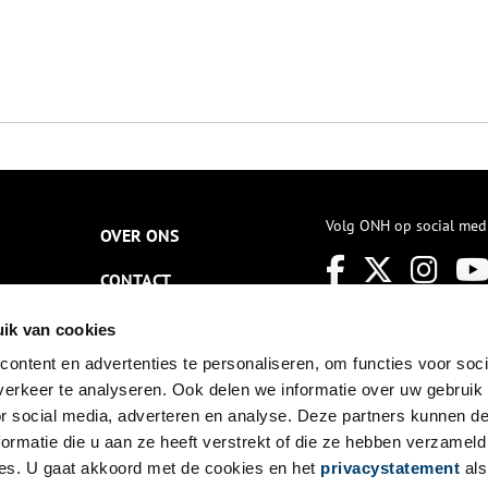
Volg ONH op social med
OVER ONS
CONTACT
NIEUWSBRIEF
ik van cookies
ontent en advertenties te personaliseren, om functies voor soci
DISCLAIMER
erkeer te analyseren. Ook delen we informatie over uw gebruik
PRIVACY
or social media, adverteren en analyse. Deze partners kunnen 
ormatie die u aan ze heeft verstrekt of die ze hebben verzameld
TOEGANKELIJKHEID
es. U gaat akkoord met de cookies en het
privacystatement
als