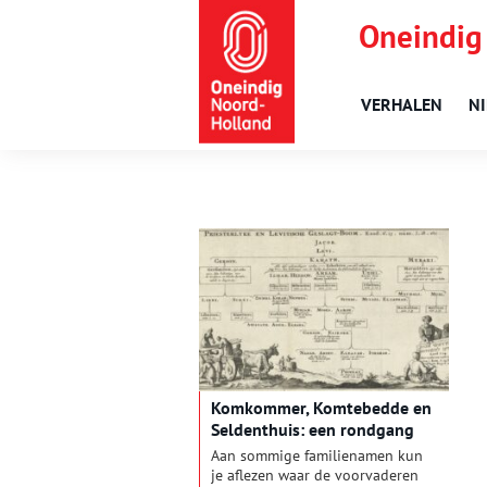
Oneindig
VERHALEN
N
Komkommer, Komtebedde en
Seldenthuis: een rondgang
langs opmerkelijke
Aan sommige familienamen kun
familienamen
je aflezen waar de voorvaderen