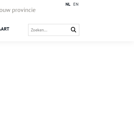
NL
EN
jouw provincie
AART