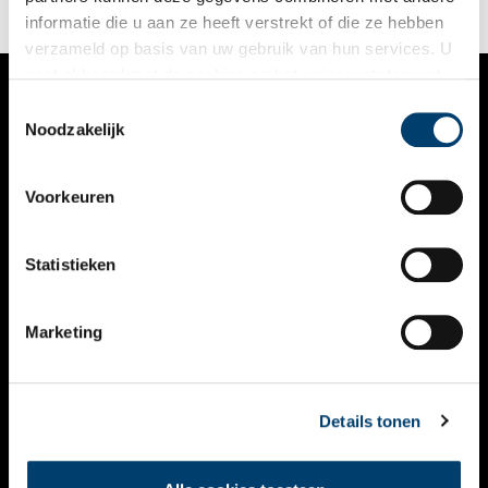
informatie die u aan ze heeft verstrekt of die ze hebben
verzameld op basis van uw gebruik van hun services. U
gaat akkoord met de cookies en het
privacystatement
als u onze website blijft gebruiken.
Toestemmingsselectie
VERHALEN
Noodzakelijk
NIEUWS
Voorkeuren
KALENDER
THEMA’S
Statistieken
ACTIVITEITEN
Marketing
VIDEO’S
OVER ONS
Details tonen
CONTACT