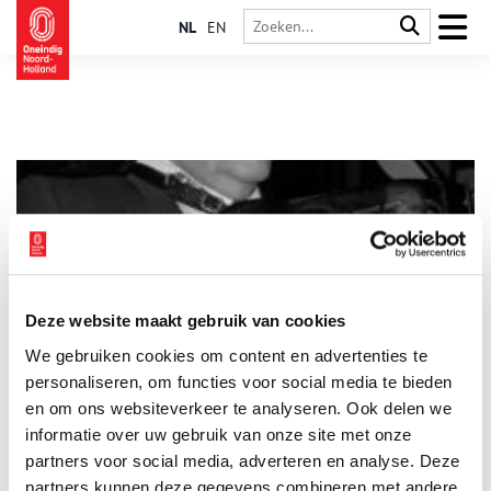
NL
EN
Deze website maakt gebruik van cookies
Johnny Meijer: de man en zijn accordeon
We gebruiken cookies om content en advertenties te
‘Ik speel alles, behalve klaverjas’, zei hij Johnny Meijer ooit in
een interview. De virtuoze Amsterdamse accordeonist is bij het
personaliseren, om functies voor social media te bieden
grote publiek bekend als vertolker van meezingers en
en om ons websiteverkeer te analyseren. Ook delen we
meedeiners en als de muzikale rechterhand van Manke Nelis.
informatie over uw gebruik van onze site met onze
Slechts af en toe kan hij tussen de meezingers door laten
horen dat hij een begaafd jazzsolist is. Hij verweeft met groot
partners voor social media, adverteren en analyse. Deze
gemak complete Bach-passages in zijn solo’s.
partners kunnen deze gegevens combineren met andere