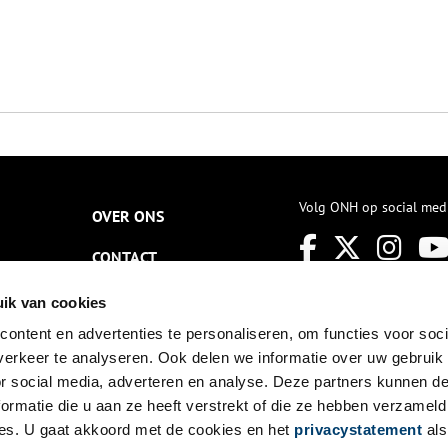
Volg ONH op social med
OVER ONS
CONTACT
NIEUWSBRIEF
ik van cookies
ontent en advertenties te personaliseren, om functies voor soci
DISCLAIMER
erkeer te analyseren. Ook delen we informatie over uw gebruik
PRIVACY
or social media, adverteren en analyse. Deze partners kunnen 
ormatie die u aan ze heeft verstrekt of die ze hebben verzameld
TOEGANKELIJKHEID
es. U gaat akkoord met de cookies en het
privacystatement
als