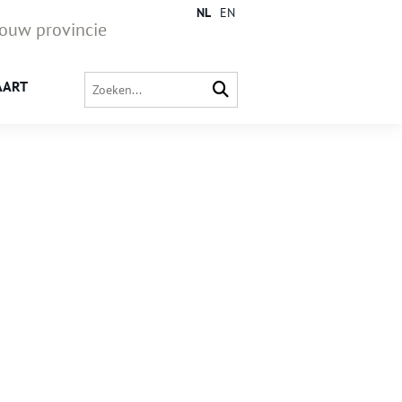
NL
EN
jouw provincie
AART