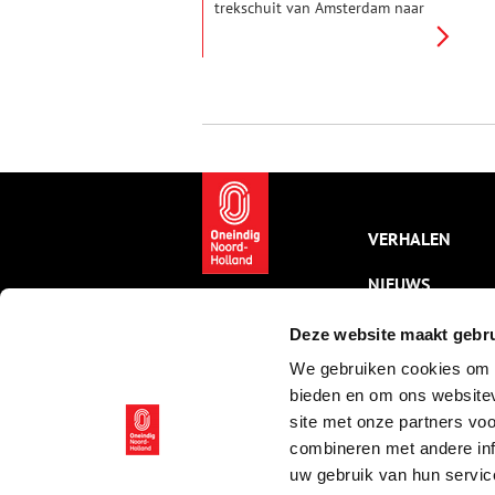
trekschuit van Amsterdam naar
Utrecht. Qua natuur ooit een
‘wonderwereld’. Nu kabbelt het
midden in de razende Randstad,
pal naast de A2. Op de grens
van Noord-Holland en Utrecht.
VERHALEN
NIEUWS
KALENDER
Deze website maakt gebru
We gebruiken cookies om c
THEMA’S
bieden en om ons websitev
ACTIVITEITEN
site met onze partners vo
combineren met andere inf
VIDEO’S
uw gebruik van hun servic