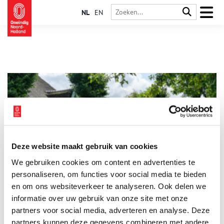
NL
EN
Deze website maakt gebruik van cookies
Binnenkijker: stolpboerderij ‘t Are Huys
We gebruiken cookies om content en advertenties te
Voor de serie ‘Binnenkijker’ van Boerderijenstichting Noord-
Holland gaat agrarisch erfgoed specialist Anna Groentjes op
personaliseren, om functies voor social media te bieden
bezoek bij bijzondere stolpboerderijen. Trotse eigenaren
en om ons websiteverkeer te analyseren. Ook delen we
vertellen haar alles over de geschiedenis en het interieur van
informatie over uw gebruik van onze site met onze
de stolp. De interieurs verschillen nog meer van elkaar dan de
buitenkanten. Bij woonboerderijen zien we de zoektocht naar
partners voor social media, adverteren en analyse. Deze
het toepassen van nieuwe functies, op basis van de
partners kunnen deze gegevens combineren met andere